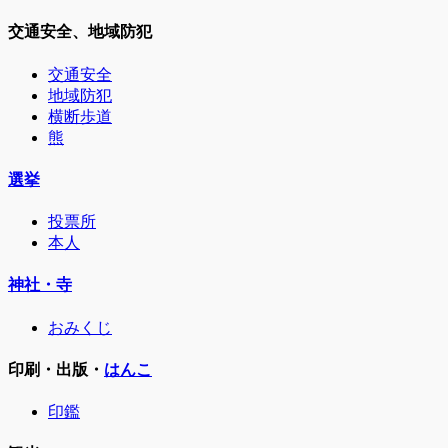
交通安全、地域防犯
交通安全
地域防犯
横断歩道
熊
選挙
投票所
本人
神社・寺
おみくじ
印刷・出版・
はんこ
印鑑