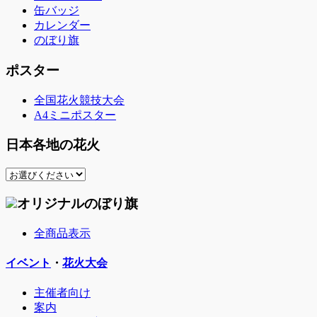
缶バッジ
カレンダー
のぼり旗
ポスター
全国花火競技大会
A4ミニポスター
日本各地の花火
オリジナルのぼり旗
全商品表示
イベント
・
花火大会
主催者向け
案内