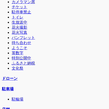
カメラマン席
チケット
駐停車禁止
トイレ
生放送中
花火撮影
花火写真
パンフレット
待ち合わせ
ようこそ
英数字
特別公開中
ふるさと納税
文化祭
ドローン
駐車場
駐輪場