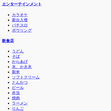
エンターテインメント
カラオケ
新台入替
パチスロ
ボウリング
飲食店
うどん
そば
からあげ
氷、かき氷
新米
ソフトクリーム
とんかつ
ビール
弁当
焼肉
ラーメン
りんご