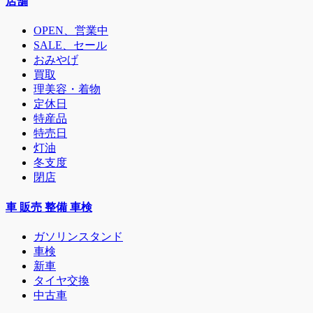
店舗
OPEN、営業中
SALE、セール
おみやげ
買取
理美容・着物
定休日
特産品
特売日
灯油
冬支度
閉店
車 販売 整備 車検
ガソリンスタンド
車検
新車
タイヤ交換
中古車