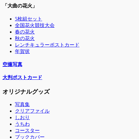
「大曲の花火」
5枚組セット
全国花火競技大会
春の花火
秋の花火
レンチキュラーポストカード
年賀状
空撮写真
大判ポストカード
オリジナルグッズ
写真集
クリアファイル
しおり
うちわ
コースター
ブックカバー