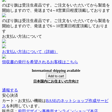
のぼり旗は
受注生産品
です。ご注文をいただいてから製造を
開始しますので、発送まで
4～8営業日
程度頂戴しております
のぼり旗は
受注生産品
です。ご注文をいただいてから製造を
開始しますので、発送まで
6～10営業日
程度頂戴しておりま
す
お支払い方法について
お支払い方法について（詳細）
領収書の発行を希望されるお客様はこちら
International shipping available
Add to cart
日本国内にお住まいの方向け
通報する
安心決済
カート・お支払い機能は
BASEのネットショップ作成サービ
ス
を利用しています。
販売店：
前田デザイン事務所オンラインショップ本店