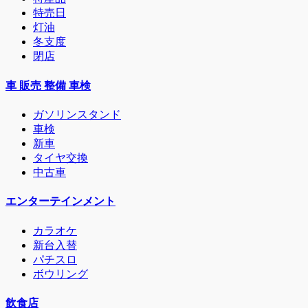
特売日
灯油
冬支度
閉店
車 販売 整備 車検
ガソリンスタンド
車検
新車
タイヤ交換
中古車
エンターテインメント
カラオケ
新台入替
パチスロ
ボウリング
飲食店