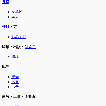
選挙
投票所
本人
神社・寺
おみくじ
印刷・出版・
はんこ
印鑑
観光
観光
温泉
ホテル
建設・工事・不動産