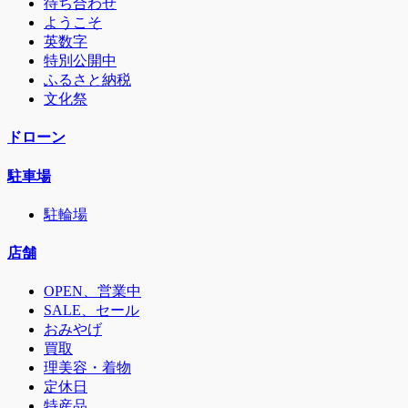
待ち合わせ
ようこそ
英数字
特別公開中
ふるさと納税
文化祭
ドローン
駐車場
駐輪場
店舗
OPEN、営業中
SALE、セール
おみやげ
買取
理美容・着物
定休日
特産品