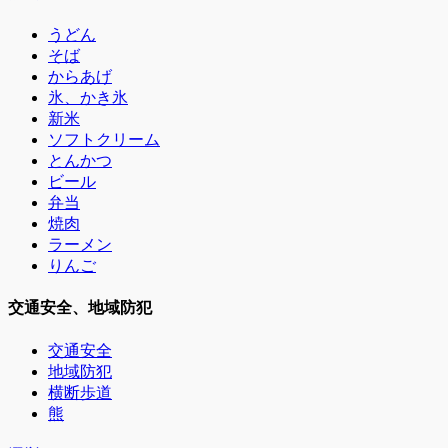
うどん
そば
からあげ
氷、かき氷
新米
ソフトクリーム
とんかつ
ビール
弁当
焼肉
ラーメン
りんご
交通安全、地域防犯
交通安全
地域防犯
横断歩道
熊