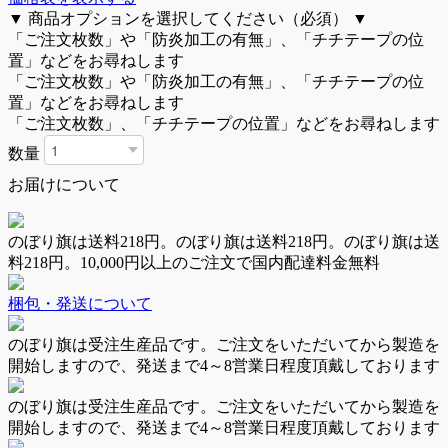
▼
商品オプションを選択してください（必須）
▼
「ご注文枚数」や「防炎加工の有無」、「チチテープの位
置」などをお尋ねします
「ご注文枚数」や「防炎加工の有無」、「チチテープの位
置」などをお尋ねします
「ご注文枚数」、「チチテープの位置」などをお尋ねします
数量
お届けについて
のぼり旗は
送料218円
。
のぼり旗は
送料218円
。
のぼり旗は
送
料218円
。
10,000円以上のご注文で国内配達料金無料
梱包・発送について
のぼり旗は
受注生産品
です。ご注文をいただいてから製造を
開始しますので、発送まで
4～8営業日
程度頂戴しております
のぼり旗は
受注生産品
です。ご注文をいただいてから製造を
開始しますので、発送まで
4～8営業日
程度頂戴しております